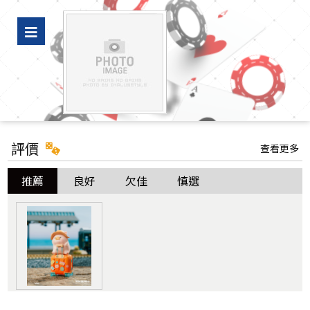
豪好看｜新屋裝潢、老屋翻新專家推薦，水電裝修與冷氣空調設計師精選
廠商
評價
查看更多
推薦
良好
欠佳
慎選