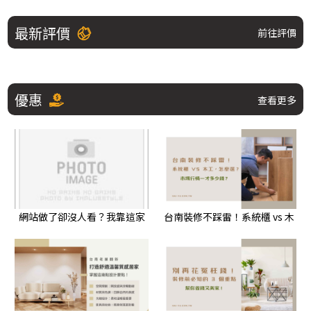
最新評價
前往評價
優惠
查看更多
網站做了卻沒人看？我靠這家
台南裝修不踩雷！系統櫃 vs 木
公司讓曝光暴增66%、點擊提
工，怎麼選？市場行情一才多
升22%｜蘋果網頁設計 評論
少錢？