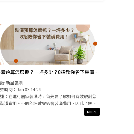
裝潢預算怎麼抓？一坪多少？8招教你省下裝潢費
用！
類:
新屋裝潢
架時間：Jan 03 14:24
述：在進行居家裝潢時，首先要了解如何有效規劃您
裝潢費用。不同的坪數會影響裝潢費用，因此了解每
的費用範圍及如何分配預算，能幫助您更精確地掌握
MORE
花費。專業的預算分配建議是將大部分預算投入室內
計與施工，並根據需求選擇實惠又高品質的材料與家
。透過一些省錢的小技巧，例如避免不必要的隔間變