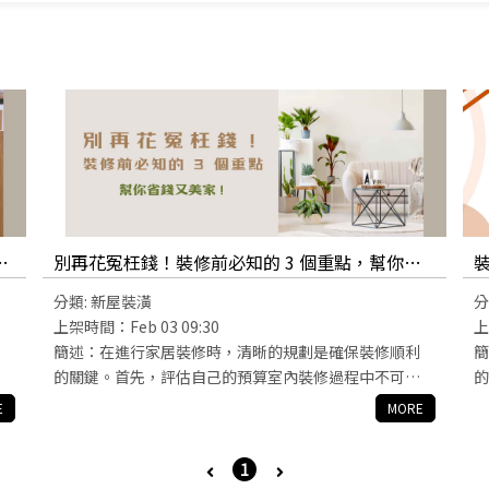
場
別再花冤枉錢！裝修前必知的 3 個重點，幫你省
錢又美家！
分類:
新屋裝潢
分
上架時間：Feb 03 09:30
上
自
簡述：在進行家居裝修時，清晰的規劃是確保裝修順利
簡
者
的關鍵。首先，評估自己的預算室內裝修過程中不可忽
的
視的重要步驟。了解可用的裝潢資金，能幫助你選擇合
坪
E
MORE
櫃
適的設計師或施工團隊，從而節省不必要的開支，讓室
總
造
內裝修更具成本效益。其次，釐清需求、風格和生活習
設
1
慣也是成功室內裝修的關鍵，這樣可以確保設計符合你
具