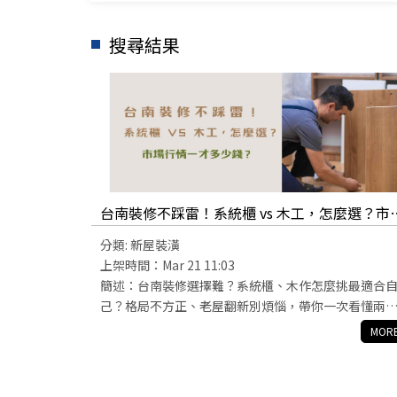
搜尋結果
台南裝修不踩雷！系統櫃 vs 木工，怎麼選？市
行情一才多少錢？
分類:
新屋裝潢
上架時間：Mar 21 11:03
簡述：台南裝修選擇難？系統櫃、木作怎麼挑最適合
己？格局不方正、老屋翻新別煩惱，帶你一次看懂兩
優缺點與價格行情。系統櫃一才多少？裝潢預算怎麼
MOR
抓？全都整理給你！文末加碼推薦五家台南在地系統
廠商，提供客製設計、品質穩定、價格透明，輕鬆打
專屬你的理想居家空間。